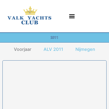
Ga
naar
de
inhoud
2011
Voorjaar
ALV 2011
Nijmegen